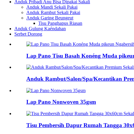
Anduk Pribadi Anu Bisa Dipakai Sakali
Anduk Mandi Sekali Pakai
Anduk Rambut Sekali Pakai
Anduk Garing Beungeut
Tisu Panghapus Riasan
Anduk Gulung Kaéndahan
Serbet Dorong
Lap Pano Tisu Basah Konéng Muda pikeu
Anduk Rambut/Salon/Spa/Kecantikan Prem
Lap Pano Nonwoven 35gsm
Tisu Pembersih Dapur Rumah Tangga 30x