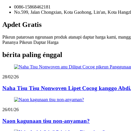
0086-15868462181
No.599, Jalan Chongxian, Kota Gaohong, Lin'an, Kota Hangzh
Apdet Gratis
Pikeun patarosan ngeunaan produk atanapi daptar harga kami, mangga
Pananya Pikeun Daptar Harga
bérita paling énggal
28/02/26
Naha Tisu Tisu Nonwoven Lipet Cocog kanggo Abdi.
26/01/26
Naon kagunaan tisu non-anyaman?