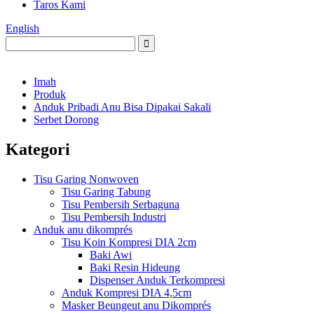
Taros Kami
English
Imah
Produk
Anduk Pribadi Anu Bisa Dipakai Sakali
Serbet Dorong
Kategori
Tisu Garing Nonwoven
Tisu Garing Tabung
Tisu Pembersih Serbaguna
Tisu Pembersih Industri
Anduk anu dikomprés
Tisu Koin Kompresi DIA 2cm
Baki Awi
Baki Resin Hideung
Dispenser Anduk Terkompresi
Anduk Kompresi DIA 4,5cm
Masker Beungeut anu Dikomprés