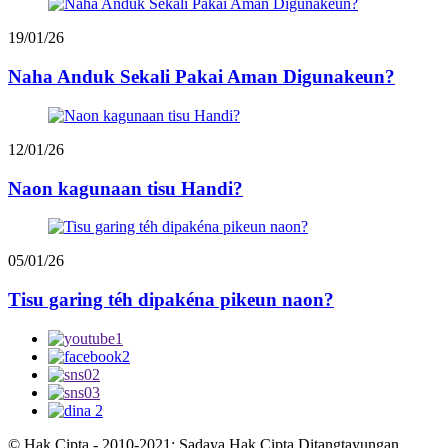
19/01/26
Naha Anduk Sekali Pakai Aman Digunakeun?
12/01/26
Naon kagunaan tisu Handi?
05/01/26
Tisu garing téh dipakéna pikeun naon?
© Hak Cipta - 2010-2021: Sadaya Hak Cipta Ditangtayungan.