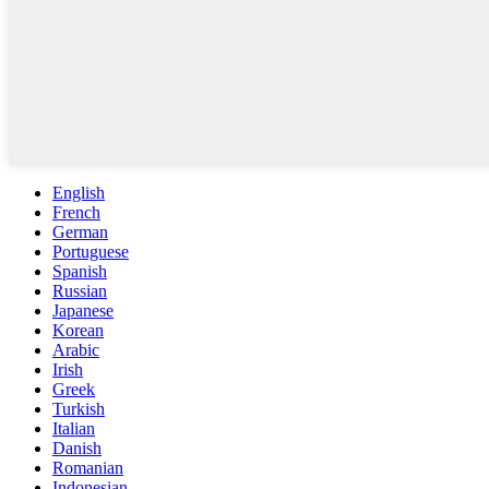
English
French
German
Portuguese
Spanish
Russian
Japanese
Korean
Arabic
Irish
Greek
Turkish
Italian
Danish
Romanian
Indonesian