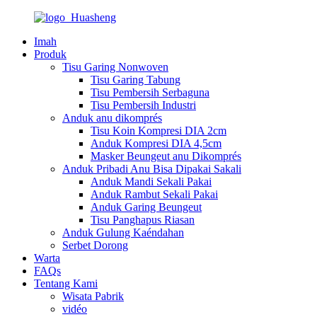
Imah
Produk
Tisu Garing Nonwoven
Tisu Garing Tabung
Tisu Pembersih Serbaguna
Tisu Pembersih Industri
Anduk anu dikomprés
Tisu Koin Kompresi DIA 2cm
Anduk Kompresi DIA 4,5cm
Masker Beungeut anu Dikomprés
Anduk Pribadi Anu Bisa Dipakai Sakali
Anduk Mandi Sekali Pakai
Anduk Rambut Sekali Pakai
Anduk Garing Beungeut
Tisu Panghapus Riasan
Anduk Gulung Kaéndahan
Serbet Dorong
Warta
FAQs
Tentang Kami
Wisata Pabrik
vidéo