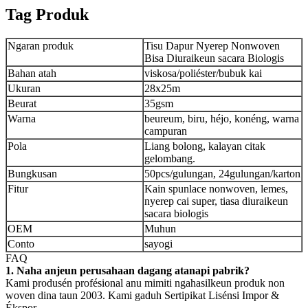
Tag Produk
Ngaran produk
Tisu Dapur Nyerep Nonwoven
Bisa Diuraikeun sacara Biologis
Bahan atah
viskosa/poliéster/bubuk kai
Ukuran
28x25m
Beurat
35gsm
Warna
beureum, biru, héjo, konéng, warna
campuran
Pola
Liang bolong, kalayan citak
gelombang.
Bungkusan
50pcs/gulungan, 24gulungan/karton
Fitur
Kain spunlace nonwoven, lemes,
nyerep cai super, tiasa diuraikeun
sacara biologis
OEM
Muhun
Conto
sayogi
FAQ
1. Naha anjeun perusahaan dagang atanapi pabrik?
Kami produsén profésional anu mimiti ngahasilkeun produk non
woven dina taun 2003. Kami gaduh Sertipikat Lisénsi Impor &
Ékspor.