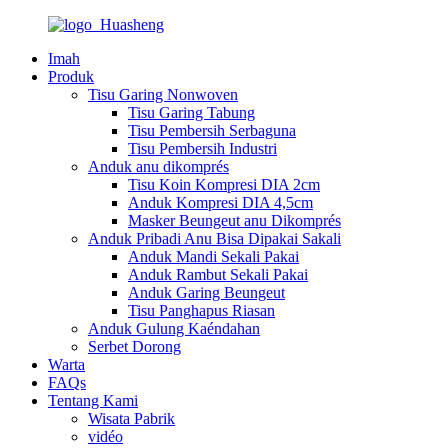
Imah
Produk
Tisu Garing Nonwoven
Tisu Garing Tabung
Tisu Pembersih Serbaguna
Tisu Pembersih Industri
Anduk anu dikomprés
Tisu Koin Kompresi DIA 2cm
Anduk Kompresi DIA 4,5cm
Masker Beungeut anu Dikomprés
Anduk Pribadi Anu Bisa Dipakai Sakali
Anduk Mandi Sekali Pakai
Anduk Rambut Sekali Pakai
Anduk Garing Beungeut
Tisu Panghapus Riasan
Anduk Gulung Kaéndahan
Serbet Dorong
Warta
FAQs
Tentang Kami
Wisata Pabrik
vidéo