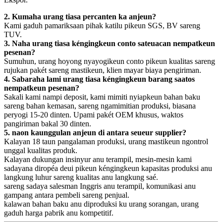
2. Kumaha urang tiasa percanten ka anjeun?
Kami gaduh pamariksaan pihak katilu pikeun SGS, BV sareng
TUV.
3. Naha urang tiasa kéngingkeun conto sateuacan nempatkeun
pesenan?
Sumuhun, urang hoyong nyayogikeun conto pikeun kualitas sareng
rujukan pakét sareng mastikeun, klien mayar biaya pengiriman.
4. Sabaraha lami urang tiasa kéngingkeun barang saatos
nempatkeun pesenan?
Sakali kami nampi deposit, kami mimiti nyiapkeun bahan baku
sareng bahan kemasan, sareng ngamimitian produksi, biasana
peryogi 15-20 dinten. Upami pakét OEM khusus, waktos
pangiriman bakal 30 dinten.
5. naon kaunggulan anjeun di antara seueur supplier?
Kalayan 18 taun pangalaman produksi, urang mastikeun ngontrol
unggal kualitas produk.
Kalayan dukungan insinyur anu terampil, mesin-mesin kami
sadayana diropéa deui pikeun kéngingkeun kapasitas produksi anu
langkung luhur sareng kualitas anu langkung saé.
sareng sadaya salesman Inggris anu terampil, komunikasi anu
gampang antara pembeli sareng penjual.
kalawan bahan baku anu diproduksi ku urang sorangan, urang
gaduh harga pabrik anu kompetitif.