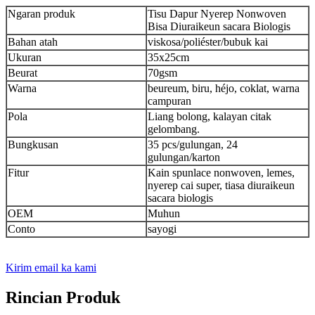
Ngaran produk
Tisu Dapur Nyerep Nonwoven
Bisa Diuraikeun sacara Biologis
Bahan atah
viskosa/poliéster/bubuk kai
Ukuran
35x25cm
Beurat
70gsm
Warna
beureum, biru, héjo, coklat, warna
campuran
Pola
Liang bolong, kalayan citak
gelombang.
Bungkusan
35 pcs/gulungan, 24
gulungan/karton
Fitur
Kain spunlace nonwoven, lemes,
nyerep cai super, tiasa diuraikeun
sacara biologis
OEM
Muhun
Conto
sayogi
Kirim email ka kami
Rincian Produk