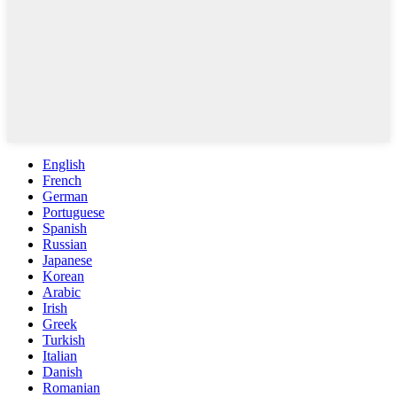
English
French
German
Portuguese
Spanish
Russian
Japanese
Korean
Arabic
Irish
Greek
Turkish
Italian
Danish
Romanian