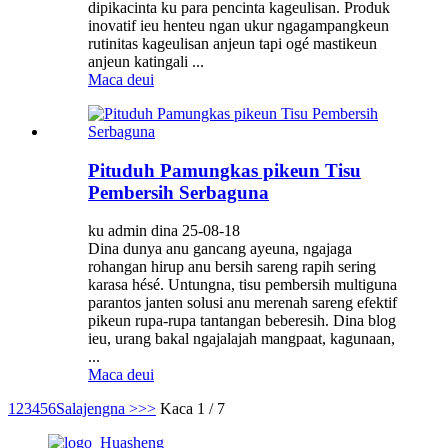
dipikacinta ku para pencinta kageulisan. Produk
inovatif ieu henteu ngan ukur ngagampangkeun
rutinitas kageulisan anjeun tapi ogé mastikeun
anjeun katingali ...
Maca deui
Pituduh Pamungkas pikeun Tisu
Pembersih Serbaguna
ku admin dina 25-08-18
Dina dunya anu gancang ayeuna, ngajaga
rohangan hirup anu bersih sareng rapih sering
karasa hésé. Untungna, tisu pembersih multiguna
parantos janten solusi anu merenah sareng efektif
pikeun rupa-rupa tantangan beberesih. Dina blog
ieu, urang bakal ngajalajah mangpaat, kagunaan,
...
Maca deui
1
2
3
4
5
6
Salajengna >
>>
Kaca 1 / 7