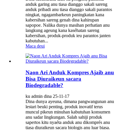
anduk garing anu tiasa dianggo sakali sareng
anduk pribadi anu tiasa dianggo sakali parantos
ningkat, ngagambarkeun paningkatan kana
kabersihan sareng genah dina kahirupan
sapopoe. Nalika dunya masihan perhatian anu
langkung ageung kana kaséhatan sareng
kabersihan, produk-produk ieu parantos janten
kabutuhan...
Maca deui
Naon Ari Anduk Kompres Ajaib anu
Bisa Diuraikeun sacara
Biodegradable?
ku admin dina 25-11-17
Dina dunya ayeuna, dimana pangwangunan anu
lestari beuki penting, produk inovatif terus
muncul pikeun minuhan kabutuhan konsumen
anu sadar lingkungan. Salah sahiji produk
sapertos kitu nyaéta anduk anu dikomprés anu
tiasa diuraikeun sacara biologis anu luar biasa.