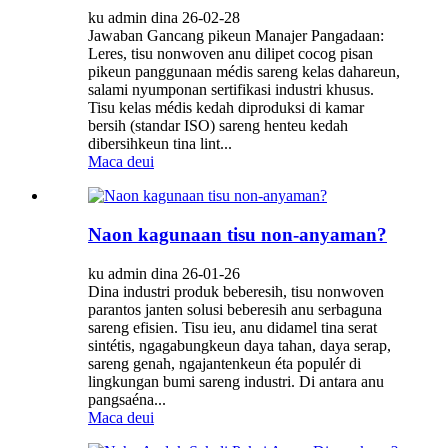
ku admin dina 26-02-28
Jawaban Gancang pikeun Manajer Pangadaan:
Leres, tisu nonwoven anu dilipet cocog pisan
pikeun panggunaan médis sareng kelas dahareun,
salami nyumponan sertifikasi industri khusus.
Tisu kelas médis kedah diproduksi di kamar
bersih (standar ISO) sareng henteu kedah
dibersihkeun tina lint...
Maca deui
Naon kagunaan tisu non-anyaman?
ku admin dina 26-01-26
Dina industri produk beberesih, tisu nonwoven
parantos janten solusi beberesih anu serbaguna
sareng efisien. Tisu ieu, anu didamel tina serat
sintétis, ngagabungkeun daya tahan, daya serap,
sareng genah, ngajantenkeun éta populér di
lingkungan bumi sareng industri. Di antara anu
pangsaéna...
Maca deui