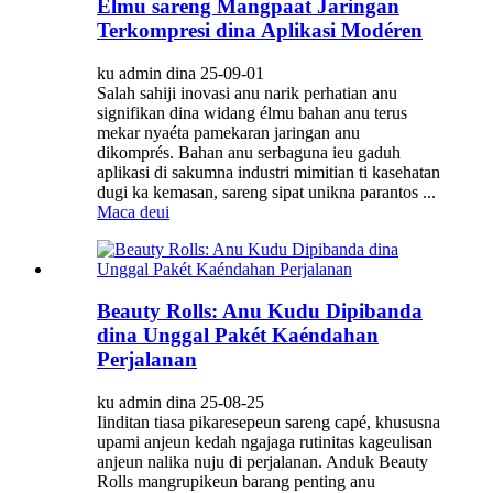
Élmu sareng Mangpaat Jaringan
Terkompresi dina Aplikasi Modéren
ku admin dina 25-09-01
Salah sahiji inovasi anu narik perhatian anu
signifikan dina widang élmu bahan anu terus
mekar nyaéta pamekaran jaringan anu
dikomprés. Bahan anu serbaguna ieu gaduh
aplikasi di sakumna industri mimitian ti kasehatan
dugi ka kemasan, sareng sipat unikna parantos ...
Maca deui
Beauty Rolls: Anu Kudu Dipibanda
dina Unggal Pakét Kaéndahan
Perjalanan
ku admin dina 25-08-25
Iinditan tiasa pikaresepeun sareng capé, khususna
upami anjeun kedah ngajaga rutinitas kageulisan
anjeun nalika nuju di perjalanan. Anduk Beauty
Rolls mangrupikeun barang penting anu