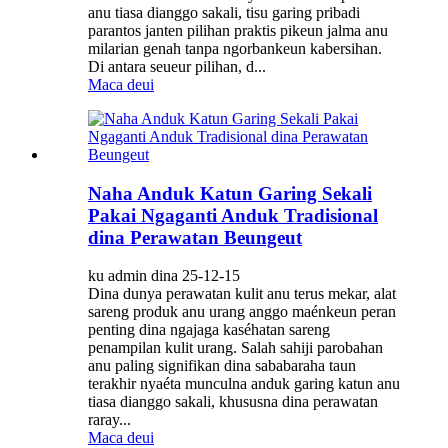
anu tiasa dianggo sakali, tisu garing pribadi
parantos janten pilihan praktis pikeun jalma anu
milarian genah tanpa ngorbankeun kabersihan.
Di antara seueur pilihan, d...
Maca deui
Naha Anduk Katun Garing Sekali
Pakai Ngaganti Anduk Tradisional
dina Perawatan Beungeut
ku admin dina 25-12-15
Dina dunya perawatan kulit anu terus mekar, alat
sareng produk anu urang anggo maénkeun peran
penting dina ngajaga kaséhatan sareng
penampilan kulit urang. Salah sahiji parobahan
anu paling signifikan dina sababaraha taun
terakhir nyaéta munculna anduk garing katun anu
tiasa dianggo sakali, khususna dina perawatan
raray...
Maca deui