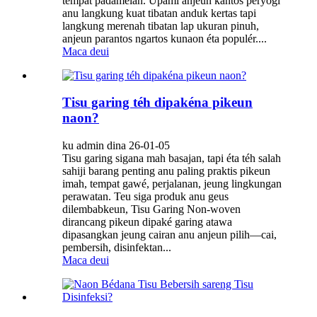
tempat padamelan. Upami anjeun kantos peryogi
anu langkung kuat tibatan anduk kertas tapi
langkung merenah tibatan lap ukuran pinuh,
anjeun parantos ngartos kunaon éta populér....
Maca deui
Tisu garing téh dipakéna pikeun
naon?
ku admin dina 26-01-05
Tisu garing sigana mah basajan, tapi éta téh salah
sahiji barang penting anu paling praktis pikeun
imah, tempat gawé, perjalanan, jeung lingkungan
perawatan. Teu siga produk anu geus
dilembabkeun, Tisu Garing Non-woven
dirancang pikeun dipaké garing atawa
dipasangkan jeung cairan anu anjeun pilih—cai,
pembersih, disinfektan...
Maca deui