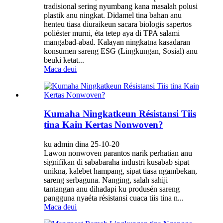
tradisional sering nyumbang kana masalah polusi
plastik anu ningkat. Didamel tina bahan anu
henteu tiasa diuraikeun sacara biologis sapertos
poliéster murni, éta tetep aya di TPA salami
mangabad-abad. Kalayan ningkatna kasadaran
konsumen sareng ESG (Lingkungan, Sosial) anu
beuki ketat...
Maca deui
Kumaha Ningkatkeun Résistansi Tiis
tina Kain Kertas Nonwoven?
ku admin dina 25-10-20
Lawon nonwoven parantos narik perhatian anu
signifikan di sababaraha industri kusabab sipat
unikna, kalebet hampang, sipat tiasa ngambekan,
sareng serbaguna. Nanging, salah sahiji
tantangan anu dihadapi ku produsén sareng
pangguna nyaéta résistansi cuaca tiis tina n...
Maca deui