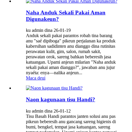
Naha Anduk Sekali Pakai Aman
Digunakeun?
ku admin dina 26-01-19
Anduk sekali pakai parantos robah tina barang
anu "saé dipiboga" pikeun perjalanan ka produk
kabersihan sadidinten anu dianggo dina rutinitas
perawatan kulit, gim, salon, rumah sakit,
perawatan orok, sareng bahkan beberesih jasa
katuangan. Upami anjeun milarian "Naha anduk
sekali pakai aman dianggo?", jawaban anu jujur ​​​​
nyaéta: enya—nalika anjeun...
Maca deui
Naon kagunaan tisu Handi?
ku admin dina 26-01-12
Tisu Basah Handi parantos janten solusi anu pas
pikeun beberesih anu gancang sareng higienis di
bumi, bengkel, tempat jasa katuangan, sareng