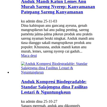
Anduk Mandi Katun Lemes Anu
Murah Sareng Nyerep: Kanyamanan
Patepang Sareng Kanyamanan
ku admin dina 25-11-03
Dina kahirupan anu gancang ayeuna, genah
mangrupikeun hal anu paling penting, sareng
paménta jalma-jalma pikeun produk anu praktis
sareng nyaman beuki ningkat. Anduk mandi anu
tiasa dianggo sakali mangrupikeun produk anu
populer. Khususna, anduk mandi katun anu
murah, lemes, sareng nyerep cai gaduh...
Maca deui
Anduk Kompresi Biodegradable:
Standar Salajengna dina Fasilitas
Lestari & Nguntungkeun
ku admin dina 25-10-27
Sanaos merenah, anduk anu dikomprés