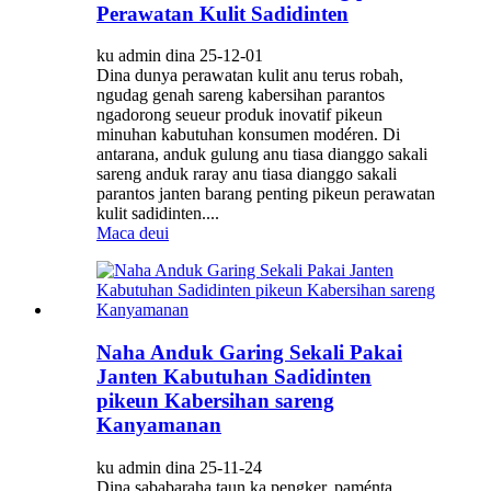
Perawatan Kulit Sadidinten
ku admin dina 25-12-01
Dina dunya perawatan kulit anu terus robah,
ngudag genah sareng kabersihan parantos
ngadorong seueur produk inovatif pikeun
minuhan kabutuhan konsumen modéren. Di
antarana, anduk gulung anu tiasa dianggo sakali
sareng anduk raray anu tiasa dianggo sakali
parantos janten barang penting pikeun perawatan
kulit sadidinten....
Maca deui
Naha Anduk Garing Sekali Pakai
Janten Kabutuhan Sadidinten
pikeun Kabersihan sareng
Kanyamanan
ku admin dina 25-11-24
Dina sababaraha taun ka pengker, paménta