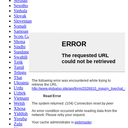
Serbian
Sesotho
Sinhala
Slovak
Slovenian
Somali
Samoan
Scots Gaelic
Shona
Sindhi
Sundanese
Swahili
Tajik
Tamil
Telugu
Thai
Ukrainian
Urdu
Uzbek
Vietnamese
Welsh
Xhosa
Yiddish
Yoruba
Zulu