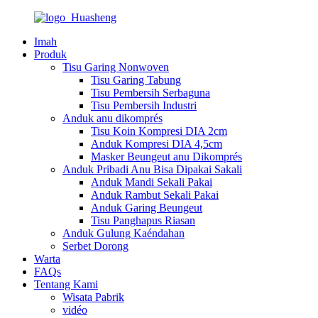
Imah
Produk
Tisu Garing Nonwoven
Tisu Garing Tabung
Tisu Pembersih Serbaguna
Tisu Pembersih Industri
Anduk anu dikomprés
Tisu Koin Kompresi DIA 2cm
Anduk Kompresi DIA 4,5cm
Masker Beungeut anu Dikomprés
Anduk Pribadi Anu Bisa Dipakai Sakali
Anduk Mandi Sekali Pakai
Anduk Rambut Sekali Pakai
Anduk Garing Beungeut
Tisu Panghapus Riasan
Anduk Gulung Kaéndahan
Serbet Dorong
Warta
FAQs
Tentang Kami
Wisata Pabrik
vidéo