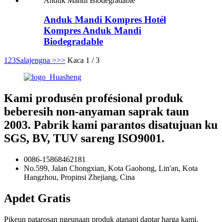
Anduk Mandi Kompres Hotél
Kompres Anduk Mandi
Biodegradable
1
2
3
Salajengna >
>>
Kaca 1 / 3
Kami produsén profésional produk
beberesih non-anyaman saprak taun
2003. Pabrik kami parantos disatujuan ku
SGS, BV, TUV sareng ISO9001.
0086-15868462181
No.599, Jalan Chongxian, Kota Gaohong, Lin'an, Kota
Hangzhou, Propinsi Zhejiang, Cina
Apdet Gratis
Pikeun patarosan ngeunaan produk atanapi daptar harga kami,