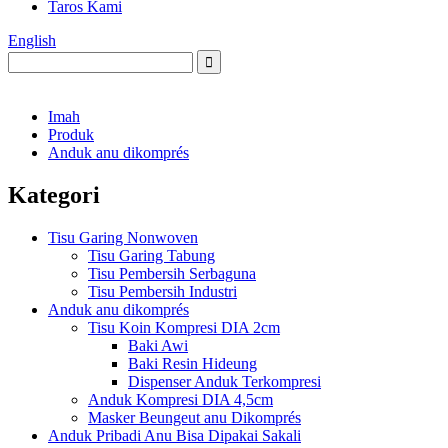
Taros Kami
English
Imah
Produk
Anduk anu dikomprés
Kategori
Tisu Garing Nonwoven
Tisu Garing Tabung
Tisu Pembersih Serbaguna
Tisu Pembersih Industri
Anduk anu dikomprés
Tisu Koin Kompresi DIA 2cm
Baki Awi
Baki Resin Hideung
Dispenser Anduk Terkompresi
Anduk Kompresi DIA 4,5cm
Masker Beungeut anu Dikomprés
Anduk Pribadi Anu Bisa Dipakai Sakali