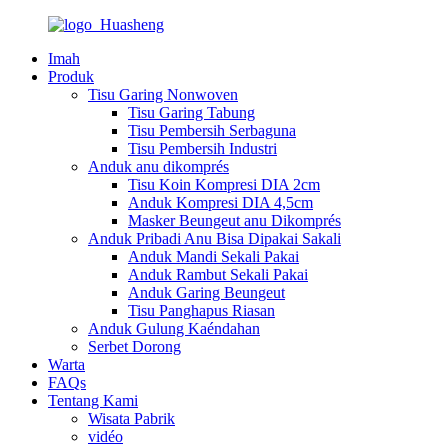
Imah
Produk
Tisu Garing Nonwoven
Tisu Garing Tabung
Tisu Pembersih Serbaguna
Tisu Pembersih Industri
Anduk anu dikomprés
Tisu Koin Kompresi DIA 2cm
Anduk Kompresi DIA 4,5cm
Masker Beungeut anu Dikomprés
Anduk Pribadi Anu Bisa Dipakai Sakali
Anduk Mandi Sekali Pakai
Anduk Rambut Sekali Pakai
Anduk Garing Beungeut
Tisu Panghapus Riasan
Anduk Gulung Kaéndahan
Serbet Dorong
Warta
FAQs
Tentang Kami
Wisata Pabrik
vidéo