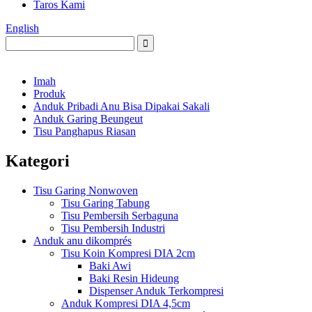
Taros Kami
English
Imah
Produk
Anduk Pribadi Anu Bisa Dipakai Sakali
Anduk Garing Beungeut
Tisu Panghapus Riasan
Kategori
Tisu Garing Nonwoven
Tisu Garing Tabung
Tisu Pembersih Serbaguna
Tisu Pembersih Industri
Anduk anu dikomprés
Tisu Koin Kompresi DIA 2cm
Baki Awi
Baki Resin Hideung
Dispenser Anduk Terkompresi
Anduk Kompresi DIA 4,5cm