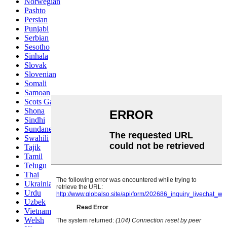
Norwegian
Pashto
Persian
Punjabi
Serbian
Sesotho
Sinhala
Slovak
Slovenian
Somali
Samoan
Scots Gaelic
Shona
Sindhi
Sundanese
Swahili
Tajik
Tamil
Telugu
Thai
Ukrainian
Urdu
Uzbek
Vietnamese
Welsh