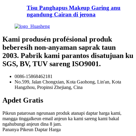
Tisu Panghapus Makeup Garing anu
ngandung Cairan di jerona
Kami produsén profésional produk
beberesih non-anyaman saprak taun
2003. Pabrik kami parantos disatujuan ku
SGS, BV, TUV sareng ISO9001.
0086-15868462181
No.599, Jalan Chongxian, Kota Gaohong, Lin'an, Kota
Hangzhou, Propinsi Zhejiang, Cina
Apdet Gratis
Pikeun patarosan ngeunaan produk atanapi daptar harga kami,
mangga tinggalkeun email anjeun ka kami sareng kami bakal
ngahubungi anjeun dina 8 jam.
Pananya Pikeun Daptar Harga