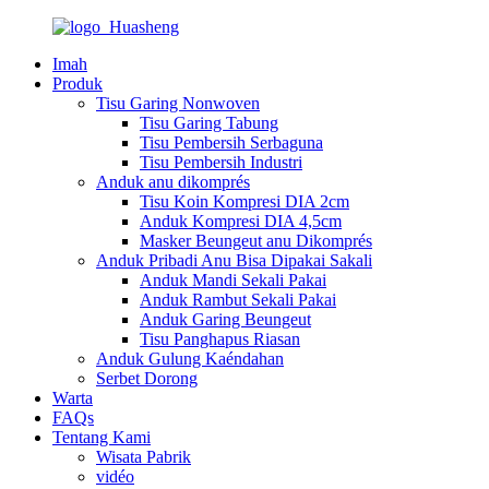
Imah
Produk
Tisu Garing Nonwoven
Tisu Garing Tabung
Tisu Pembersih Serbaguna
Tisu Pembersih Industri
Anduk anu dikomprés
Tisu Koin Kompresi DIA 2cm
Anduk Kompresi DIA 4,5cm
Masker Beungeut anu Dikomprés
Anduk Pribadi Anu Bisa Dipakai Sakali
Anduk Mandi Sekali Pakai
Anduk Rambut Sekali Pakai
Anduk Garing Beungeut
Tisu Panghapus Riasan
Anduk Gulung Kaéndahan
Serbet Dorong
Warta
FAQs
Tentang Kami
Wisata Pabrik
vidéo