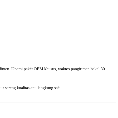
0 dinten. Upami pakét OEM khusus, waktos pangiriman bakal 30
r sareng kualitas anu langkung saé.