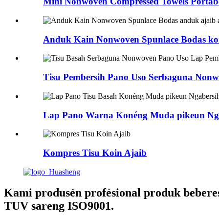
Mini Nonwoven Compressed Towels Portabel
Anduk Kain Nonwoven Spunlace Bodas kom
Tisu Pembersih Pano Uso Serbaguna Nonwo
Lap Pano Warna Konéng Muda pikeun Nga
Kompres Tisu Koin Ajaib
Kami produsén profésional produk beberes
TUV sareng ISO9001.