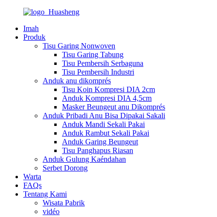
Imah
Produk
Tisu Garing Nonwoven
Tisu Garing Tabung
Tisu Pembersih Serbaguna
Tisu Pembersih Industri
Anduk anu dikomprés
Tisu Koin Kompresi DIA 2cm
Anduk Kompresi DIA 4,5cm
Masker Beungeut anu Dikomprés
Anduk Pribadi Anu Bisa Dipakai Sakali
Anduk Mandi Sekali Pakai
Anduk Rambut Sekali Pakai
Anduk Garing Beungeut
Tisu Panghapus Riasan
Anduk Gulung Kaéndahan
Serbet Dorong
Warta
FAQs
Tentang Kami
Wisata Pabrik
vidéo