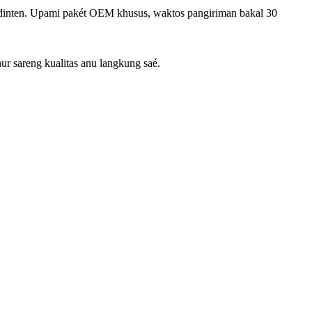
0 dinten. Upami pakét OEM khusus, waktos pangiriman bakal 30
r sareng kualitas anu langkung saé.