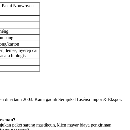
li Pakai Nonwoven
onéng
lombang.
ong/karton
n, lemes, nyerep cai
sacara biologis
n dina taun 2003. Kami gaduh Sertipikat Lisénsi Impor & Ékspor.
pesenan?
jukan pakét sareng mastikeun, klien mayar biaya pengiriman.