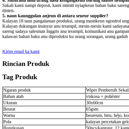
4. Sabaraha lami urang tiasa kéngingkeun barang saatos nempa
Sakali kami nampi deposit, kami mimiti nyiapkeun bahan baku saren
dinten.
5. naon kaunggulan anjeun di antara seueur supplier?
Kalayan 18 taun pangalaman produksi, urang mastikeun ngontrol ungg
Kalayan dukungan insinyur anu terampil, mesin-mesin kami sadayana 
sareng sadaya salesman Inggris anu terampil, komunikasi anu gampan
kalawan bahan baku anu diproduksi ku urang sorangan, urang gaduh h
Kirim email ka kami
Rincian Produk
Tag Produk
Ngaran produk
Wiper Pembersih Seka
Bahan atah
viskosa + poliéster
Ukuran
30x60cm
Beurat
65gsm
Warna
beureum, biru, héjo, k
Pola
kalayan percetakan ge
Bungkusan
50pcs/kantong, 12 kant