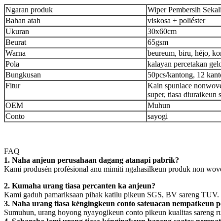
Ngaran produk
Wiper Pembersih Seka
Bahan atah
viskosa + poliéster
Ukuran
30x60cm
Beurat
65gsm
Warna
beureum, biru, héjo, k
Pola
kalayan percetakan ge
Bungkusan
50pcs/kantong, 12 kant
Fitur
Kain spunlace nonwove
super, tiasa diuraikeun 
OEM
Muhun
Conto
sayogi
FAQ
1. Naha anjeun perusahaan dagang atanapi pabrik?
Kami produsén profésional anu mimiti ngahasilkeun produk non wove
2. Kumaha urang tiasa percanten ka anjeun?
Kami gaduh pamariksaan pihak katilu pikeun SGS, BV sareng TUV.
3. Naha urang tiasa kéngingkeun conto sateuacan nempatkeun 
Sumuhun, urang hoyong nyayogikeun conto pikeun kualitas sareng ru