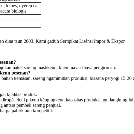
n, lemes, nyerep cai
sacara biologis
n dina taun 2003. Kami gaduh Sertipikat Lisénsi Impor & Ékspor.
pesenan?
jukan pakét sareng mastikeun, klien mayar biaya pengiriman.
tkeun pesenan?
g bahan kemasan, sareng ngamimitian produksi, biasana peryogi 15-2
al kualitas produk.
diropéa deui pikeun kéngingkeun kapasitas produksi anu langkung luhu
g antara pembeli sareng penjual.
arga pabrik anu kompetitif.