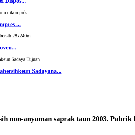
 Dispos...
pres ...
ven...
bersihkeun Sadayana...
ih non-anyaman saprak taun 2003. Pabrik 