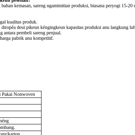
tkeun pesenan?
g bahan kemasan, sareng ngamimitian produksi, biasana peryogi 15-2
al kualitas produk.
diropéa deui pikeun kéngingkeun kapasitas produksi anu langkung luhu
g antara pembeli sareng penjual.
arga pabrik anu kompetitif.
li Pakai Nonwoven
onéng
lombang.
ong/karton