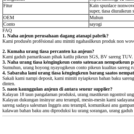
Fitur
Kain spunlace nonwove
super, tiasa diuraikeun 
OEM
Muhun
Conto
sayogi
FAQ
1. Naha anjeun perusahaan dagang atanapi pabrik?
Kami produsén profésional anu mimiti ngahasilkeun produk non wove
2. Kumaha urang tiasa percanten ka anjeun?
Kami gaduh pamariksaan pihak katilu pikeun SGS, BV sareng TUV.
3. Naha urang tiasa kéngingkeun conto sateuacan nempatkeun 
Sumuhun, urang hoyong nyayogikeun conto pikeun kualitas sareng ru
4. Sabaraha lami urang tiasa kéngingkeun barang saatos nempa
Sakali kami nampi deposit, kami mimiti nyiapkeun bahan baku saren
dinten.
5. naon kaunggulan anjeun di antara seueur supplier?
Kalayan 18 taun pangalaman produksi, urang mastikeun ngontrol ungg
Kalayan dukungan insinyur anu terampil, mesin-mesin kami sadayana 
sareng sadaya salesman Inggris anu terampil, komunikasi anu gampan
kalawan bahan baku anu diproduksi ku urang sorangan, urang gaduh h