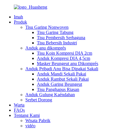
Imah
Produk
Tisu Garing Nonwoven
Tisu Garing Tabung
Tisu Pembersih Serbaguna
Tisu Bebersih Industri
Anduk anu dikomprés
Tisu Koin Kompresi DIA 2cm
Anduk Kompresi DIA 4,5cm
Masker Beungeut anu Dikomprés
Anduk Pribadi Anu Bisa Dipakai Sakali
Anduk Mandi Sekali Pakai
Anduk Rambut Sekali Pakai
Anduk Garing Beungeut
Tisu Panghapus Riasan
Anduk Gulung Kaéndahan
Serbet Dorong
Warta
FAQs
Tentang Kami
Wisata Pabrik
vidéo