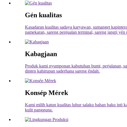
Gén kualitas
Kasadaran kualitas sadaya karyawan, sumanget kapinteran
pamekaran, sareng penjualan terminal, sareng jangji yén 
Kabagjaan
Produk kami nyumponan kabutuhan bumi, perjalanan, s
dinten kahirupan saderhana sareng éndah.
Konsép Mérek
Kami milih katun kualitas luhur salaku bahan baku inti
kulit pangguna.