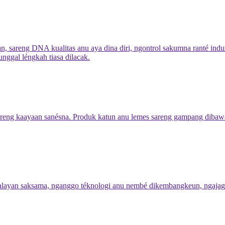
, sareng DNA kualitas anu aya dina diri, ngontrol sakumna ranté indus
unggal léngkah tiasa dilacak.
areng kaayaan sanésna. Produk katun anu lemes sareng gampang dib
 kalayan saksama, nganggo téknologi anu nembé dikembangkeun, ngajaga 