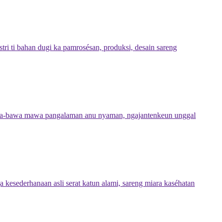
tri ti bahan dugi ka pamrosésan, produksi, desain sareng
awa-bawa mawa pangalaman anu nyaman, ngajantenkeun unggal
kesederhanaan asli serat katun alami, sareng miara kaséhatan