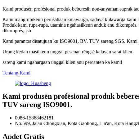
Kami produsén profésional produk beberesih non-anyaman saprak ta
Kami mangrupikeun perusahaan kulawarga, sadaya kulawarga kami ng
Produk kami rupa-rupa, utamina ngahasilkeun anduk anu dikomprés, tis
dikomprés, jsb.
Kami parantos disatujuan ku ISO9001, BV, TUV sareng SGS. Kami g
Urang kedah mastikeun unggal pesenan réngsé kalayan sarat klien.
sareng kami ngahargaan unggal klien anu percanten ka kami!
Tentang Kami
Kami produsén profésional produk beberes
TUV sareng ISO9001.
0086-15868462181
No.599, Jalan Chongxian, Kota Gaohong, Lin'an, Kota Hangzh
Apdet Gratis