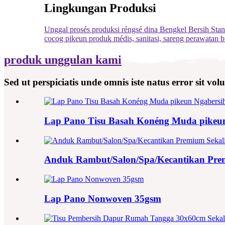
Lingkungan Produksi
Unggal prosés produksi réngsé dina Bengkel Bersih Standa
cocog pikeun produk médis, sanitasi, sareng perawatan 
produk unggulan kami
Sed ut perspiciatis unde omnis iste natus error sit
Lap Pano Tisu Basah Konéng Muda pikeu
Anduk Rambut/Salon/Spa/Kecantikan Prem
Lap Pano Nonwoven 35gsm