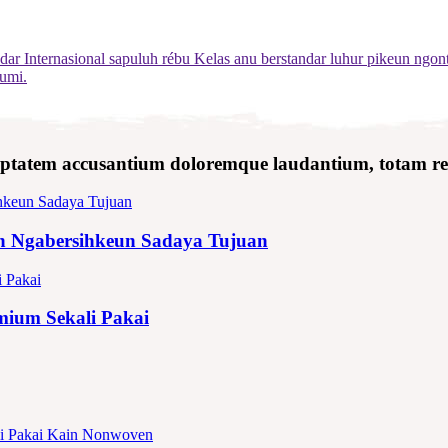
r Internasional sapuluh rébu Kelas anu berstandar luhur pikeun ngontr
bumi.
 voluptatem accusantium doloremque laudantium, totam 
n Ngabersihkeun Sadaya Tujuan
ium Sekali Pakai