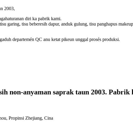
un 2003,
ahaturanan diri ka pabrik kami.
u garing, tisu beberesih dapur, anduk gulung, tisu panghapus makeup, t
aduh departemén QC anu ketat pikeun unggal prosés produksi.
ih non-anyaman saprak taun 2003. Pabrik 
ou, Propinsi Zhejiang, Cina