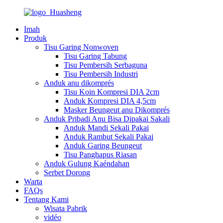
Imah
Produk
Tisu Garing Nonwoven
Tisu Garing Tabung
Tisu Pembersih Serbaguna
Tisu Pembersih Industri
Anduk anu dikomprés
Tisu Koin Kompresi DIA 2cm
Anduk Kompresi DIA 4,5cm
Masker Beungeut anu Dikomprés
Anduk Pribadi Anu Bisa Dipakai Sakali
Anduk Mandi Sekali Pakai
Anduk Rambut Sekali Pakai
Anduk Garing Beungeut
Tisu Panghapus Riasan
Anduk Gulung Kaéndahan
Serbet Dorong
Warta
FAQs
Tentang Kami
Wisata Pabrik
vidéo