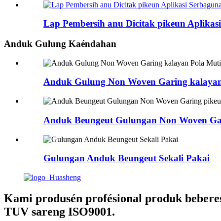
Lap Pembersih anu Dicitak pikeun Aplik
Anduk Gulung Kaéndahan
Anduk Gulung Non Woven Garing kalayan
Anduk Beungeut Gulungan Non Woven Ga
Gulungan Anduk Beungeut Sekali Pakai
Kami produsén profésional produk beberes
TUV sareng ISO9001.