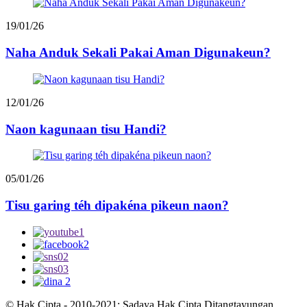
19/01/26
Naha Anduk Sekali Pakai Aman Digunakeun?
12/01/26
Naon kagunaan tisu Handi?
05/01/26
Tisu garing téh dipakéna pikeun naon?
© Hak Cipta - 2010-2021: Sadaya Hak Cipta Ditangtayungan.