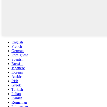
English
French
German
Portuguese
Spanish
Russian
Japanese
Korean
Arabic
Irish
Greek
Turkish
Italian
Danish
Romanian
Indonesian