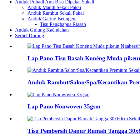
Anduk Pribadi Anu Bisa Dipakai Sakali
Anduk Mandi Sekali Pakai
Anduk Rambut Sekali Pakai
Anduk Garing Beungeut
Tisu Panghapus Riasan
Anduk Gulung Kaéndahan
Serbet Dorong
Lap Pano Tisu Basah Konéng Muda pikeu
Anduk Rambut/Salon/Spa/Kecantikan Prem
Lap Pano Nonwoven 35gsm
Tisu Pembersih Dapur Rumah Tangga 30x