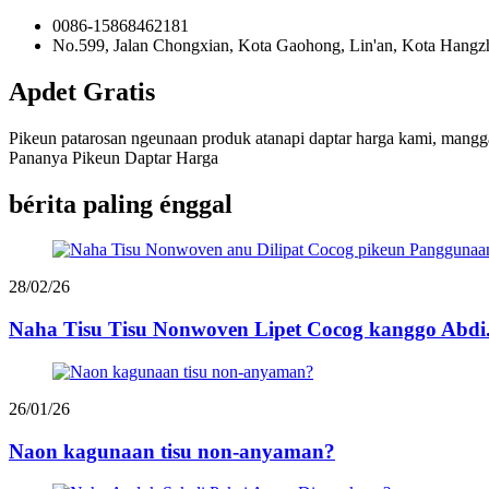
0086-15868462181
No.599, Jalan Chongxian, Kota Gaohong, Lin'an, Kota Hangzh
Apdet Gratis
Pikeun patarosan ngeunaan produk atanapi daptar harga kami, mangga
Pananya Pikeun Daptar Harga
bérita paling énggal
28/02/26
Naha Tisu Tisu Nonwoven Lipet Cocog kanggo Abdi.
26/01/26
Naon kagunaan tisu non-anyaman?