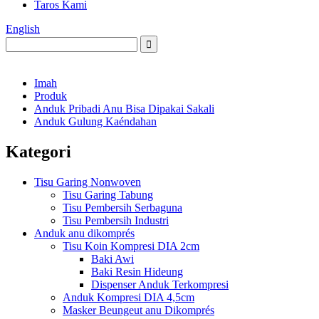
Taros Kami
English
Imah
Produk
Anduk Pribadi Anu Bisa Dipakai Sakali
Anduk Gulung Kaéndahan
Kategori
Tisu Garing Nonwoven
Tisu Garing Tabung
Tisu Pembersih Serbaguna
Tisu Pembersih Industri
Anduk anu dikomprés
Tisu Koin Kompresi DIA 2cm
Baki Awi
Baki Resin Hideung
Dispenser Anduk Terkompresi
Anduk Kompresi DIA 4,5cm
Masker Beungeut anu Dikomprés