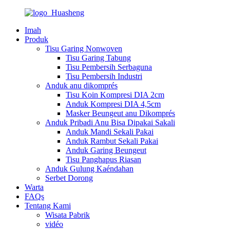
Imah
Produk
Tisu Garing Nonwoven
Tisu Garing Tabung
Tisu Pembersih Serbaguna
Tisu Pembersih Industri
Anduk anu dikomprés
Tisu Koin Kompresi DIA 2cm
Anduk Kompresi DIA 4,5cm
Masker Beungeut anu Dikomprés
Anduk Pribadi Anu Bisa Dipakai Sakali
Anduk Mandi Sekali Pakai
Anduk Rambut Sekali Pakai
Anduk Garing Beungeut
Tisu Panghapus Riasan
Anduk Gulung Kaéndahan
Serbet Dorong
Warta
FAQs
Tentang Kami
Wisata Pabrik
vidéo