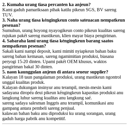
2. Kumaha urang tiasa percanten ka anjeun?
Kami gaduh pamariksaan pihak katilu pikeun SGS, BV sareng
TUV.
3. Naha urang tiasa kéngingkeun conto sateuacan nempatkeun
pesenan?
Sumuhun, urang hoyong nyayogikeun conto pikeun kualitas sareng
rujukan pakét sareng mastikeun, klien mayar biaya pengiriman.
4. Sabaraha lami urang tiasa kéngingkeun barang saatos
nempatkeun pesenan?
Sakali kami nampi deposit, kami mimiti nyiapkeun bahan baku
sareng bahan kemasan, sareng ngamimitian produksi, biasana
peryogi 15-20 dinten. Upami pakét OEM khusus, waktos
pangiriman bakal 30 dinten.
5. naon kaunggulan anjeun di antara seueur supplier?
Kalayan 18 taun pangalaman produksi, urang mastikeun ngontrol
unggal kualitas produk.
Kalayan dukungan insinyur anu terampil, mesin-mesin kami
sadayana diropéa deui pikeun kéngingkeun kapasitas produksi anu
langkung luhur sareng kualitas anu langkung saé.
sareng sadaya salesman Inggris anu terampil, komunikasi anu
gampang antara pembeli sareng penjual.
kalawan bahan baku anu diproduksi ku urang sorangan, urang
gaduh harga pabrik anu kompetitif.