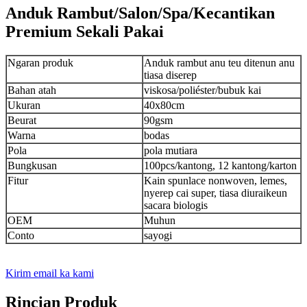
Anduk Rambut/Salon/Spa/Kecantikan
Premium Sekali Pakai
Ngaran produk
Anduk rambut anu teu ditenun anu
tiasa diserep
Bahan atah
viskosa/poliéster/bubuk kai
Ukuran
40x80cm
Beurat
90gsm
Warna
bodas
Pola
pola mutiara
Bungkusan
100pcs/kantong, 12 kantong/karton
Fitur
Kain spunlace nonwoven, lemes,
nyerep cai super, tiasa diuraikeun
sacara biologis
OEM
Muhun
Conto
sayogi
Kirim email ka kami
Rincian Produk