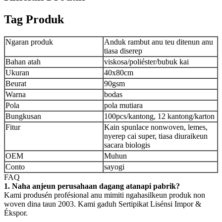
Tag Produk
Ngaran produk
Anduk rambut anu teu ditenun anu
tiasa diserep
Bahan atah
viskosa/poliéster/bubuk kai
Ukuran
40x80cm
Beurat
90gsm
Warna
bodas
Pola
pola mutiara
Bungkusan
100pcs/kantong, 12 kantong/karton
Fitur
Kain spunlace nonwoven, lemes,
nyerep cai super, tiasa diuraikeun
sacara biologis
OEM
Muhun
Conto
sayogi
FAQ
1. Naha anjeun perusahaan dagang atanapi pabrik?
Kami produsén profésional anu mimiti ngahasilkeun produk non
woven dina taun 2003. Kami gaduh Sertipikat Lisénsi Impor &
Ékspor.