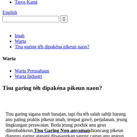
Taros Kami
English
Imah
Warta
Tisu garing téh dipakéna pikeun naon?
Warta
Warta Perusahaan
Warta Industri
Tisu garing téh dipakéna pikeun naon?
Tisu garing sigana mah basajan, tapi éta téh salah sahiji barang
anu paling praktis pikeun imah, tempat gawé, perjalanan, jeung
lingkungan perawatan. Beda jeung produk anu geus
dilembabkeun,
Tisu Garing Non-anyaman
dirancang pikeun
dianggo garing atanapi dipasangkan sareng cairan anu anjeun