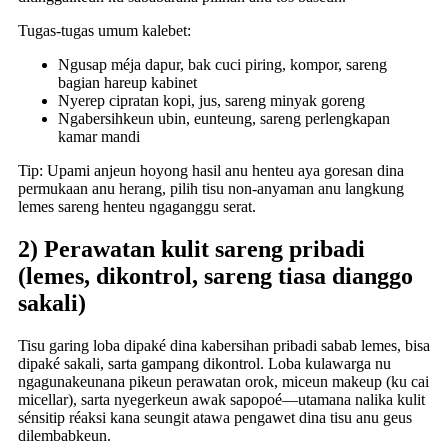
Tugas-tugas umum kalebet:
Ngusap méja dapur, bak cuci piring, kompor, sareng
bagian hareup kabinet
Nyerep cipratan kopi, jus, sareng minyak goreng
Ngabersihkeun ubin, eunteung, sareng perlengkapan
kamar mandi
Tip: Upami anjeun hoyong hasil anu henteu aya goresan dina
permukaan anu herang, pilih tisu non-anyaman anu langkung
lemes sareng henteu ngaganggu serat.
2) Perawatan kulit sareng pribadi
(lemes, dikontrol, sareng tiasa dianggo
sakali)
Tisu garing loba dipaké dina kabersihan pribadi sabab lemes, bisa
dipaké sakali, sarta gampang dikontrol. Loba kulawarga nu
ngagunakeunana pikeun perawatan orok, miceun makeup (ku cai
micellar), sarta nyegerkeun awak sapopoé—utamana nalika kulit
sénsitip réaksi kana seungit atawa pengawet dina tisu anu geus
dilembabkeun.