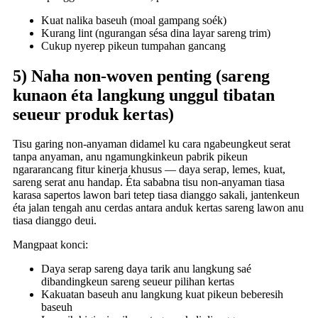
Kuat nalika baseuh (moal gampang soék)
Kurang lint (ngurangan sésa dina layar sareng trim)
Cukup nyerep pikeun tumpahan gancang
5) Naha non-woven penting (sareng
kunaon éta langkung unggul tibatan
seueur produk kertas)
Tisu garing non-anyaman didamel ku cara ngabeungkeut serat
tanpa anyaman, anu ngamungkinkeun pabrik pikeun
ngararancang fitur kinerja khusus — daya serap, lemes, kuat,
sareng serat anu handap. Éta sababna tisu non-anyaman tiasa
karasa sapertos lawon bari tetep tiasa dianggo sakali, jantenkeun
éta jalan tengah anu cerdas antara anduk kertas sareng lawon anu
tiasa dianggo deui.
Mangpaat konci:
Daya serap sareng daya tarik anu langkung saé
dibandingkeun sareng seueur pilihan kertas
Kakuatan baseuh anu langkung kuat pikeun beberesih
baseuh