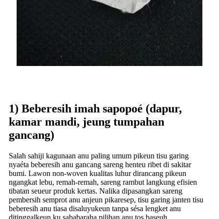
1) Beberesih imah sapopoé (dapur,
kamar mandi, jeung tumpahan
gancang)
Salah sahiji kagunaan anu paling umum pikeun tisu garing
nyaéta beberesih anu gancang sareng henteu ribet di sakitar
bumi. Lawon non-woven kualitas luhur dirancang pikeun
ngangkat lebu, remah-remah, sareng rambut langkung efisien
tibatan seueur produk kertas. Nalika dipasangkan sareng
pembersih semprot anu anjeun pikaresep, tisu garing janten tisu
beberesih anu tiasa disaluyukeun tanpa sésa lengket anu
ditinggalkeun ku sababaraha pilihan anu tos baseuh.