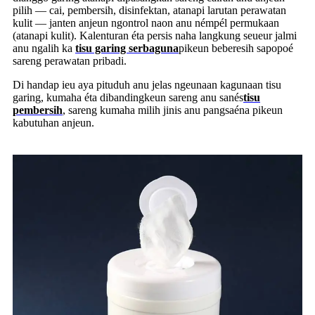
pilih — cai, pembersih, disinfektan, atanapi larutan perawatan
kulit — janten anjeun ngontrol naon anu némpél permukaan
(atanapi kulit). Kalenturan éta persis naha langkung seueur jalmi
anu ngalih ka
tisu garing serbaguna
pikeun beberesih sapopoé
sareng perawatan pribadi.
Di handap ieu aya pituduh anu jelas ngeunaan kagunaan tisu
garing, kumaha éta dibandingkeun sareng anu sanés
tisu
pembersih
, sareng kumaha milih jinis anu pangsaéna pikeun
kabutuhan anjeun.