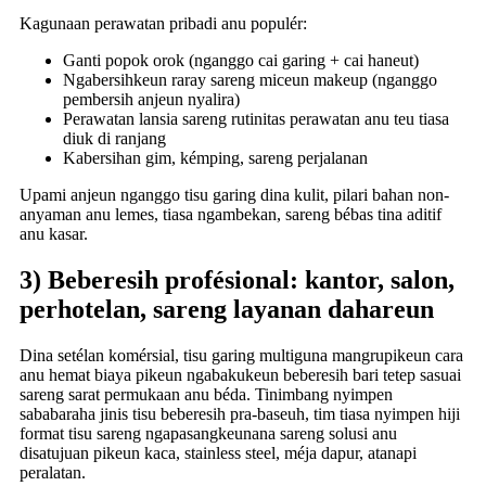
Kagunaan perawatan pribadi anu populér:
Ganti popok orok (nganggo cai garing + cai haneut)
Ngabersihkeun raray sareng miceun makeup (nganggo
pembersih anjeun nyalira)
Perawatan lansia sareng rutinitas perawatan anu teu tiasa
diuk di ranjang
Kabersihan gim, kémping, sareng perjalanan
Upami anjeun nganggo tisu garing dina kulit, pilari bahan non-
anyaman anu lemes, tiasa ngambekan, sareng bébas tina aditif
anu kasar.
3) Beberesih profésional: kantor, salon,
perhotelan, sareng layanan dahareun
Dina setélan komérsial, tisu garing multiguna mangrupikeun cara
anu hemat biaya pikeun ngabakukeun beberesih bari tetep sasuai
sareng sarat permukaan anu béda. Tinimbang nyimpen
sababaraha jinis tisu beberesih pra-baseuh, tim tiasa nyimpen hiji
format tisu sareng ngapasangkeunana sareng solusi anu
disatujuan pikeun kaca, stainless steel, méja dapur, atanapi
peralatan.