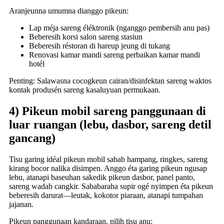
Aranjeunna umumna dianggo pikeun:
Lap méja sareng éléktronik (nganggo pembersih anu pas)
Beberesih korsi salon sareng stasiun
Beberesih réstoran di hareup jeung di tukang
Renovasi kamar mandi sareng perbaikan kamar mandi
hotél
Penting: Salawasna cocogkeun cairan/disinfektan sareng waktos
kontak produsén sareng kasaluyuan permukaan.
4) Pikeun mobil sareng panggunaan di
luar ruangan (lebu, dasbor, sareng detil
gancang)
Tisu garing idéal pikeun mobil sabab hampang, ringkes, sareng
kirang bocor nalika disimpen. Anggo éta garing pikeun ngusap
lebu, atanapi baseuhan sakedik pikeun dasbor, panel panto,
sareng wadah cangkir. Sababaraha supir ogé nyimpen éta pikeun
beberesih darurat—leutak, kokotor piaraan, atanapi tumpahan
jajanan.
Pikeun panggunaan kandaraan, pilih tisu anu: