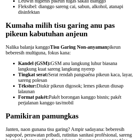
Leuwih higienis pikeun tugas sakali dianggo
Fleksibel: dianggo sareng cai, sabun, alkohol, atanapi
disinfektan
Kumaha milih tisu garing anu pas
pikeun kabutuhan anjeun
Nalika balanja kanggo
Tisu Garing Non-anyaman
pikeun
beberesih multiguna, fokus kana:
Kandel (GSM):
GSM anu langkung luhur biasana
langkung kuat sareng langkung nyerep
Tingkat serat:
Serat rendah pangsaéna pikeun kaca, layar,
sareng polesan
Tékstur:
Diukir pikeun digosok; lemes pikeun diusap
lalaunan
Format pakét:
Pakét borongan kanggo bisnis; pakét
perjalanan kanggo tas/mobil
Pamikiran pamungkas
Janten, naon gunana tisu garing? Ampir sadayana: beberesih
sapopoé, perawatan pribadi, rutinitas sanitasi profésional, sareng