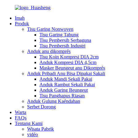
Imah
Produk
Tisu Garing Nonwoven
Tisu Garing Tabung
Tisu Pembersih Serbaguna
Tisu Pembersih Industri
Anduk anu dikomprés
Tisu Koin Kompresi DIA 2cm
Anduk Kompresi DIA 4,5cm
Masker Beungeut anu Dikomprés
Anduk Pribadi Anu Bisa Dipakai Sakali
Anduk Mandi Sekali Pakai
Anduk Rambut Sekali Pakai
Anduk Garing Beungeut
Tisu Panghapus Riasan
Anduk Gulung Kaéndahan
Serbet Dorong
Warta
FAQs
Tentang Kami
Wisata Pabrik
vidéo