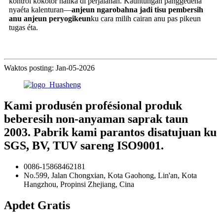
kontrol kokotor nalika di perjalanan. Kauntungan panggedéna
nyaéta kalenturan—
anjeun ngarobahna jadi tisu pembersih
anu anjeun peryogikeun
ku cara milih cairan anu pas pikeun
tugas éta.
Waktos posting: Jan-05-2026
Kami produsén profésional produk
beberesih non-anyaman saprak taun
2003. Pabrik kami parantos disatujuan ku
SGS, BV, TUV sareng ISO9001.
0086-15868462181
No.599, Jalan Chongxian, Kota Gaohong, Lin'an, Kota
Hangzhou, Propinsi Zhejiang, Cina
Apdet Gratis